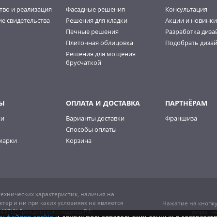
тво и реализация
Фасадные решения
Консультация
е свидетельства
Решения для кладки
Акции и новинки
Печные решения
Разработка диза
Плиточная облицовка
Подобрать дизай
Решения для мощения
брусчаткой
Ы
ОПЛАТА И ДОСТАВКА
ПАРТНЁРАМ
ии
Варианты доставки
Франшиза
Способы оплаты
марки
Корзина
ехнических характеристик, наличия на
тер и ни при каких условияях не является
Нажатие на кнопку
37(2) Гражданского кодекса РФ.
форм, н