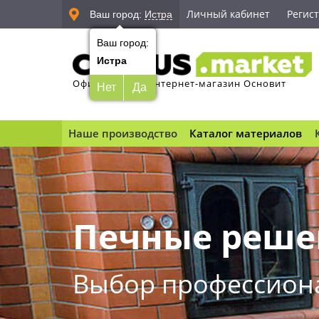
Личный кабинет
Регис
Ваш город:
Истра
Ваш город:
Истра
Официальный интернет-магазин Основит
Нет
Да
Наше производство
Каталог материалов
Печные реше
Выбор профессион