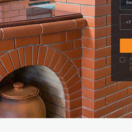
П
с
п