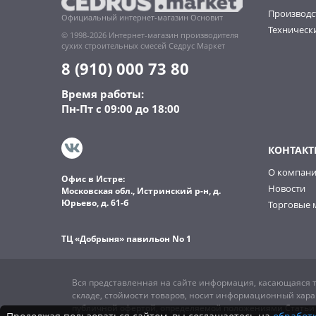
Производс
Официальный интернет-магазин Основит
Технически
© 1998-2026 Интернет-магазин производителя
сухих строительных смесей Седрус Маркет
8 (910) 000 73 80
Время работы:
Пн-Пт с 09:00 до 18:00
КОНТАКТ
О компан
Офис в Истре:
Новости
Московская обл., Истринский р-н, д.
Юрьево, д. 61-б
Торговые 
ТЦ «Добрыня» павильон No 1
Вся представленная на сайте информация, касающаяся т
складе, стоймости товаров, носит информационный харак
публичной офертой, определяемой положениями Статьи 4