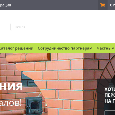
трация
0 
Каталог решений
Сотрудничество партнёрам
Частным
ния
ХОТ
ПЕР
алов!
НА 