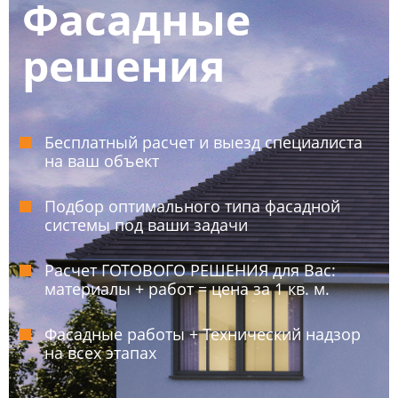
Фасадные
решения
Бесплатный расчет и выезд специалиста
на ваш объект
Подбор оптимального типа фасадной
системы под ваши задачи
Расчет ГОТОВОГО РЕШЕНИЯ для Вас:
материалы + работ = цена за 1 кв. м.
Фасадные работы + Технический надзор
на всех этапах