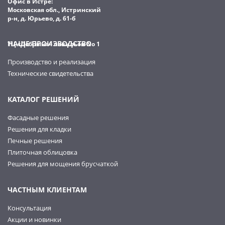
Офис в Истре:
Московская обл., Истринский
р-н, д. Юрьево, д. 61-б
НАШЕ ПРОИЗВОДСТВО
ТЦ «Добрыня» павильон No 1
Производство и реализация
Технические свидетельства
КАТАЛОГ РЕШЕНИЙ
Фасадные решения
Решения для кладки
Печные решения
Плиточная облицовка
Решения для мощения брусчаткой
ЧАСТНЫМ КЛИЕНТАМ
Консультация
Акции и новинки